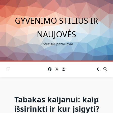
Skip
to
content
GYVENIMO STILIUS IR
NAUJOVĖS
Praktiški patarimai
Tabakas kaljanui: kaip
išsirinkti ir kur įsigyti?