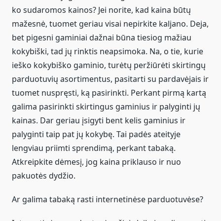
ko sudaromos kainos? Jei norite, kad kaina būtų
mažesnė, tuomet geriau visai nepirkite kaljano. Deja,
bet pigesni gaminiai dažnai būna tiesiog mažiau
kokybiški, tad jų rinktis neapsimoka. Na, o tie, kurie
ieško kokybiško gaminio, turėtų peržiūrėti skirtingų
parduotuvių asortimentus, pasitarti su pardavėjais ir
tuomet nuspręsti, ką pasirinkti. Perkant pirmą kartą
galima pasirinkti skirtingus gaminius ir palyginti jų
kainas. Dar geriau įsigyti bent kelis gaminius ir
palyginti taip pat jų kokybę. Tai padės ateityje
lengviau priimti sprendimą, perkant tabaką.
Atkreipkite dėmesį, jog kaina priklauso ir nuo
pakuotės dydžio.
Ar galima tabaką rasti internetinėse parduotuvėse?