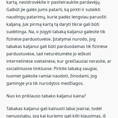
kartą, nesidrovėkite ir pasiteiraukite pardavėjų.
Galbūt jie galės jums patarti, ką pirkti ir suteikti
naudingų patarimų, kurie padės lengviau paruošti
kaljaną. Juk pirmą kartą tą daryti tikrai gali būti
sudėtinga. Na, o įsigyti tabaką kaljanui galėsite tik
fizinėse parduotuvėse. Įstatymai nurodo, jog
tabakas kaljanui gali būti parduodamas tik fizinėse
parduotuvėse, tad neturėtumėte jo ieškoti
internetinėse svetainėse, kur greičiausiai nerasite, ar
socialiniuose tinkluose. Pirkite tabaką saugiai,
tuomet galėsite ramiai naudoti, žinodami, jog
gaminyje yra tik nurodytos medžiagos.
Nuo ko priklauso tabako kaljanui kaina?
Tabakas kaljanui gali kainuoti labai įvairiai, todėl
nenuostabu, jog kai kuriems gali kilti klausimas, iš