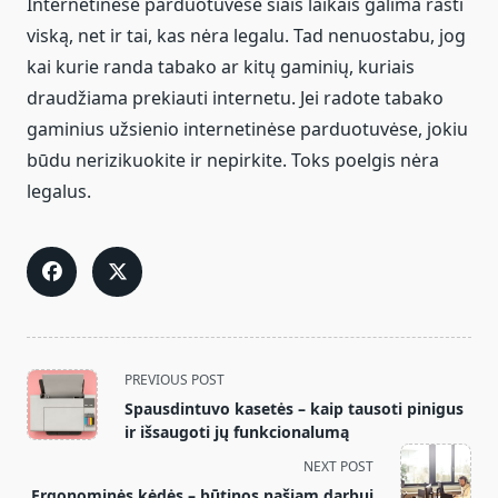
Internetinėse parduotuvėse šiais laikais galima rasti
viską, net ir tai, kas nėra legalu. Tad nenuostabu, jog
kai kurie randa tabako ar kitų gaminių, kuriais
draudžiama prekiauti internetu. Jei radote tabako
gaminius užsienio internetinėse parduotuvėse, jokiu
būdu nerizikuokite ir nepirkite. Toks poelgis nėra
legalus.
<span
PREVIOUS POST
class="nav-
Spausdintuvo kasetės – kaip tausoti pinigus
subtitle
ir išsaugoti jų funkcionalumą
screen-
NEXT POST
reader-
Ergonominės kėdės – būtinos našiam darbui