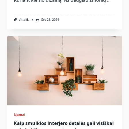
Kuriant kiemo dizainą, vis daugiau žmonių
...
Vittalik
Gru 25, 2024
Namai
Kaip smulkios interjero detalės gali visiškai