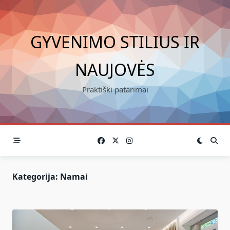
Skip
to
content
GYVENIMO STILIUS IR
NAUJOVĖS
Praktiški patarimai
Kategorija:
Namai