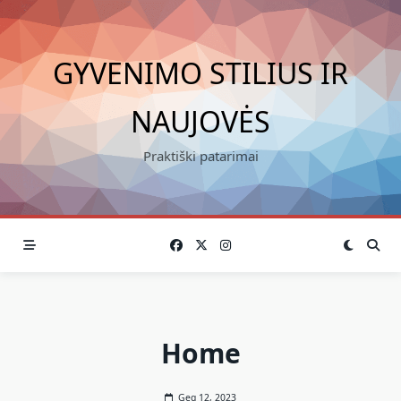
Skip
to
content
GYVENIMO STILIUS IR
NAUJOVĖS
Praktiški patarimai
Home
Geg 12, 2023