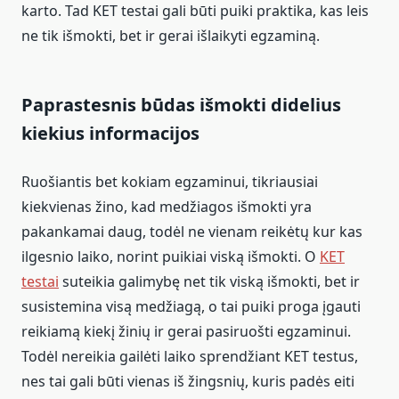
karto. Tad KET testai gali būti puiki praktika, kas leis
ne tik išmokti, bet ir gerai išlaikyti egzaminą.
Paprastesnis būdas išmokti didelius
kiekius informacijos
Ruošiantis bet kokiam egzaminui, tikriausiai
kiekvienas žino, kad medžiagos išmokti yra
pakankamai daug, todėl ne vienam reikėtų kur kas
ilgesnio laiko, norint puikiai viską išmokti. O
KET
testai
suteikia galimybę net tik viską išmokti, bet ir
susistemina visą medžiagą, o tai puiki proga įgauti
reikiamą kiekį žinių ir gerai pasiruošti egzaminui.
Todėl nereikia gailėti laiko sprendžiant KET testus,
nes tai gali būti vienas iš žingsnių, kuris padės eiti