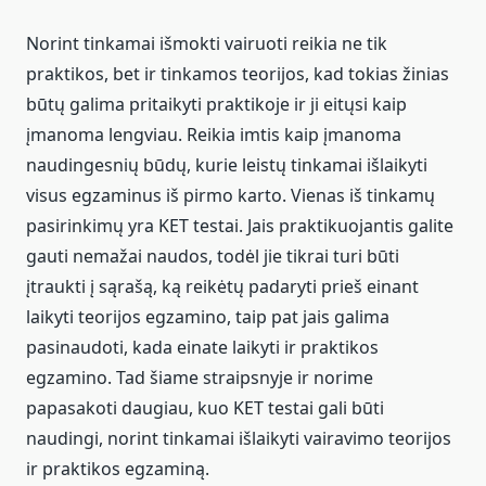
Norint tinkamai išmokti vairuoti reikia ne tik
praktikos, bet ir tinkamos teorijos, kad tokias žinias
būtų galima pritaikyti praktikoje ir ji eitųsi kaip
įmanoma lengviau. Reikia imtis kaip įmanoma
naudingesnių būdų, kurie leistų tinkamai išlaikyti
visus egzaminus iš pirmo karto. Vienas iš tinkamų
pasirinkimų yra KET testai. Jais praktikuojantis galite
gauti nemažai naudos, todėl jie tikrai turi būti
įtraukti į sąrašą, ką reikėtų padaryti prieš einant
laikyti teorijos egzamino, taip pat jais galima
pasinaudoti, kada einate laikyti ir praktikos
egzamino. Tad šiame straipsnyje ir norime
papasakoti daugiau, kuo KET testai gali būti
naudingi, norint tinkamai išlaikyti vairavimo teorijos
ir praktikos egzaminą.