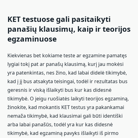
KET testuose gali pasitaikyti
panašių klausimų, kaip ir teorijos
egzaminuose
Kiekvienas bet kokiame teste ar egzamine pamatęs
lygiai tokį pat ar panašų klausimą, kurį jau mokėsi
yra patenkintas, nes žino, kad labai didelė tikimybė,
kad į jį bus atsakyta teisingai, todėl ir rezultatas bus
geresnis ir viską išlaikyti bus kur kas didesnė
tikimybė. O jeigu ruošiatės laikyti teorijos egzaminą,
žinokite, kad mokantis KET testus yra pakankamai
nemaža tikimybė, kad klausimai gali būti identiški
arba labai panašūs, todėl yra kur kas didesnė
tikimybė, kad egzaminą pavyks išlaikyti iš pirmo