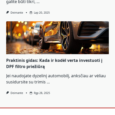
galite būti tikri,
...
Deimante
Lap 20, 2025
Praktinis gidas: Kada ir kodėl verta investuoti į
DPF filtro priežiūrą
Jei naudojate dyzelinį automobilį, anksčiau ar vėliau
susidursite su trimis
...
Deimante
Rgp 28, 2025