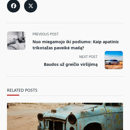
<span
PREVIOUS POST
class="nav-
Nuo miegamojo iki podiumo: Kaip apatinis
subtitle
trikotažas paveikė madą?
screen-
NEXT POST
reader-
Baudos už greičio viršijimą
text">Page</span>
RELATED POSTS