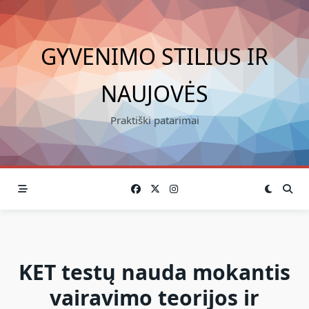
Skip
to
content
GYVENIMO STILIUS IR
NAUJOVĖS
Praktiški patarimai
KET testų nauda mokantis
vairavimo teorijos ir