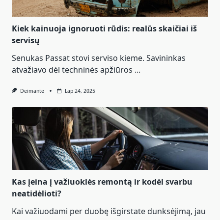
Kiek kainuoja ignoruoti rūdis: realūs skaičiai iš
servisų
Senukas Passat stovi serviso kieme. Savininkas
atvažiavo dėl techninės apžiūros
...
Deimante
Lap 24, 2025
Kas įeina į važiuoklės remontą ir kodėl svarbu
neatidėlioti?
Kai važiuodami per duobę išgirstate dunksėjimą, jau