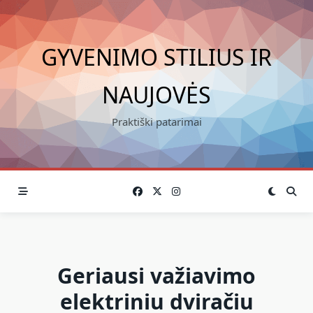
Skip
to
content
GYVENIMO STILIUS IR
NAUJOVĖS
Praktiški patarimai
Geriausi važiavimo
elektriniu dviračiu