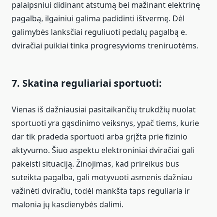
palaipsniui didinant atstumą bei mažinant elektrinę
pagalbą, ilgainiui galima padidinti ištvermę. Dėl
galimybės lanksčiai reguliuoti pedalų pagalbą e.
dviračiai puikiai tinka progresyvioms treniruotėms.
7. Skatina reguliariai sportuoti:
Vienas iš dažniausiai pasitaikančių trukdžių nuolat
sportuoti yra gąsdinimo veiksnys, ypač tiems, kurie
dar tik pradeda sportuoti arba grįžta prie fizinio
aktyvumo. Šiuo aspektu elektroniniai dviračiai gali
pakeisti situaciją. Žinojimas, kad prireikus bus
suteikta pagalba, gali motyvuoti asmenis dažniau
važinėti dviračiu, todėl mankšta taps reguliaria ir
malonia jų kasdienybės dalimi.