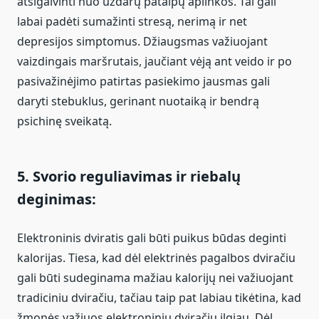
atsigaivinti nuo uždarų patalpų aplinkos. Tai gali
labai padėti sumažinti stresą, nerimą ir net
depresijos simptomus. Džiaugsmas važiuojant
vaizdingais maršrutais, jaučiant vėją ant veido ir po
pasivažinėjimo patirtas pasiekimo jausmas gali
daryti stebuklus, gerinant nuotaiką ir bendrą
psichinę sveikatą.
5. Svorio reguliavimas ir riebalų
deginimas:
Elektroninis dviratis gali būti puikus būdas deginti
kalorijas. Tiesa, kad dėl elektrinės pagalbos dviračiu
gali būti sudeginama mažiau kalorijų nei važiuojant
tradiciniu dviračiu, tačiau taip pat labiau tikėtina, kad
žmonės važiuos elektroniniu dviračiu ilgiau. Dėl