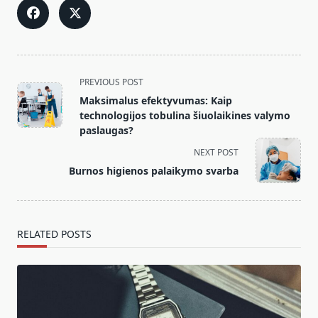
<span
PREVIOUS POST
class="nav-
Maksimalus efektyvumas: Kaip
subtitle
technologijos tobulina šiuolaikines valymo
screen-
paslaugas?
reader-
NEXT POST
text">Page</span>
Burnos higienos palaikymo svarba
RELATED POSTS