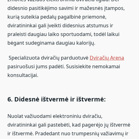
didesnio pasitikėjimo savimi ir mažesnės įtampos,
kurią suteikia pedalų pagalbinė priemonė,
dviratininkai gali įveikti didesnius atstumus ir
praleisti daugiau laiko sportuodami, todėl laikui
bėgant sudeginama daugiau kalorijų.
Specializuota dviračių parduotuvė
Dviračių Arena
pasiruošusi jums padėti. Susisiekite nemokamai
konsultacijai.
6. Didesnė ištvermė ir ištvermė:
Nuolat važiuodami elektroniniu dviračiu,
dviratininkai gali pastebėti, kad pagerėjo jų ištvermė
ir ištvermė. Pradedant nuo trumpesnių važiavimų ir