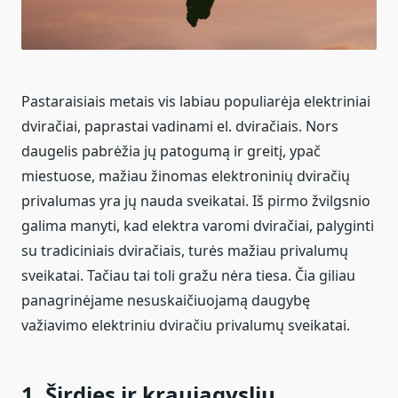
Pastaraisiais metais vis labiau populiarėja elektriniai
dviračiai, paprastai vadinami el. dviračiais. Nors
daugelis pabrėžia jų patogumą ir greitį, ypač
miestuose, mažiau žinomas elektroninių dviračių
privalumas yra jų nauda sveikatai. Iš pirmo žvilgsnio
galima manyti, kad elektra varomi dviračiai, palyginti
su tradiciniais dviračiais, turės mažiau privalumų
sveikatai. Tačiau tai toli gražu nėra tiesa. Čia giliau
panagrinėjame nesuskaičiuojamą daugybę
važiavimo elektriniu dviračiu privalumų sveikatai.
1. Širdies ir kraujagyslių