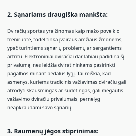
2. Sąnariams draugiška mankšta:
Dviračių sportas yra žinomas kaip mažo poveikio
treniruotė, todėl tinka įvairaus amžiaus žmonėms,
ypač turintiems sąnarių problemų ar sergantiems
artritu. Elektroniniai dviračiai dar labiau padidina šį
privalumą, nes leidžia dviratininkams pasirinkti
pagalbos minant pedalus lygį. Tai reiškia, kad
asmenys, kuriems tradicinis važiavimas dviračiu gali
atrodyti skausmingas ar sudėtingas, gali mėgautis
važiavimo dviračiu privalumais, pernelyg
neapkraudami savo sąnarių.
3. Raumenų jėgos stiprinimas: