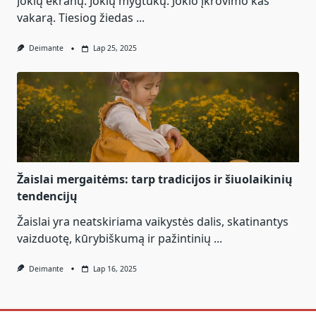
Jokių ekranų. Jokių mygtukų. Jokio įkrovimo kas
vakarą. Tiesiog žiedas
...
Deimante
Lap 25, 2025
Žaislai mergaitėms: tarp tradicijos ir šiuolaikinių
tendencijų
Žaislai yra neatskiriama vaikystės dalis, skatinantys
vaizduotę, kūrybiškumą ir pažintinių
...
Deimante
Lap 16, 2025