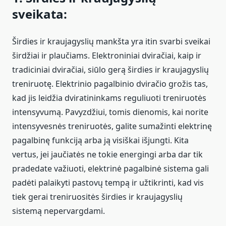
sveikata:
Širdies ir kraujagyslių mankšta yra itin svarbi sveikai
širdžiai ir plaučiams. Elektroniniai dviračiai, kaip ir
tradiciniai dviračiai, siūlo gerą širdies ir kraujagyslių
treniruotę. Elektrinio pagalbinio dviračio grožis tas,
kad jis leidžia dviratininkams reguliuoti treniruotės
intensyvumą. Pavyzdžiui, tomis dienomis, kai norite
intensyvesnės treniruotės, galite sumažinti elektrinę
pagalbinę funkciją arba ją visiškai išjungti. Kita
vertus, jei jaučiatės ne tokie energingi arba dar tik
pradedate važiuoti, elektrinė pagalbinė sistema gali
padėti palaikyti pastovų tempą ir užtikrinti, kad vis
tiek gerai treniruositės širdies ir kraujagyslių
sistemą nepervargdami.