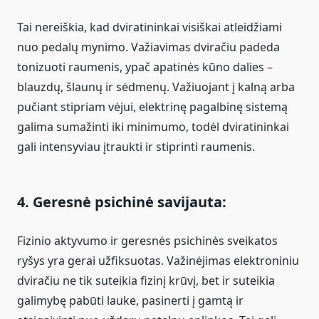
Tai nereiškia, kad dviratininkai visiškai atleidžiami
nuo pedalų mynimo. Važiavimas dviračiu padeda
tonizuoti raumenis, ypač apatinės kūno dalies –
blauzdų, šlaunų ir sėdmenų. Važiuojant į kalną arba
pučiant stipriam vėjui, elektrinę pagalbinę sistemą
galima sumažinti iki minimumo, todėl dviratininkai
gali intensyviau įtraukti ir stiprinti raumenis.
4. Geresnė psichinė savijauta:
Fizinio aktyvumo ir geresnės psichinės sveikatos
ryšys yra gerai užfiksuotas. Važinėjimas elektroniniu
dviračiu ne tik suteikia fizinį krūvį, bet ir suteikia
galimybę pabūti lauke, pasinerti į gamtą ir