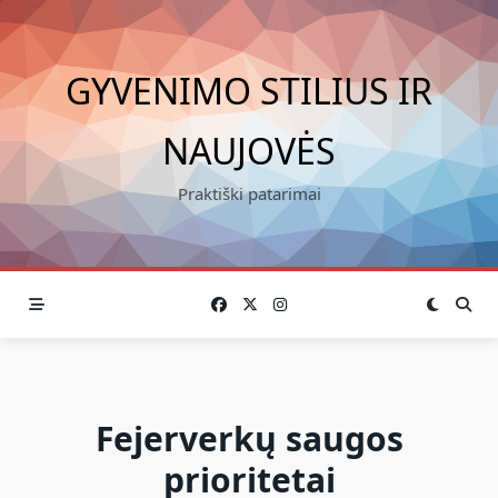
Skip
to
content
GYVENIMO STILIUS IR
NAUJOVĖS
Praktiški patarimai
Fejerverkų saugos
prioritetai