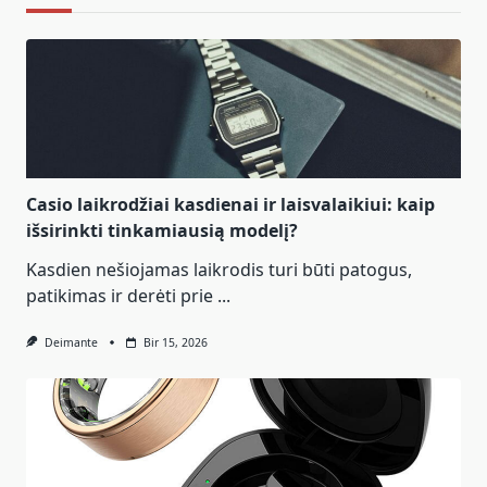
Casio laikrodžiai kasdienai ir laisvalaikiui: kaip
išsirinkti tinkamiausią modelį?
Kasdien nešiojamas laikrodis turi būti patogus,
patikimas ir derėti prie
...
Deimante
Bir 15, 2026