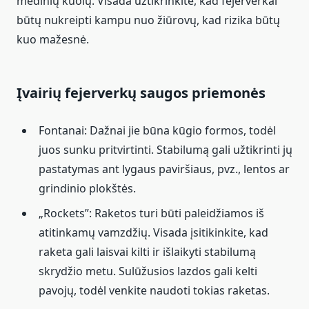
medinių kuolų. Visada užtikrinkite, kad fejerverkai
būtų nukreipti kampu nuo žiūrovų, kad rizika būtų
kuo mažesnė.
Įvairių fejerverkų saugos priemonės
Fontanai: Dažnai jie būna kūgio formos, todėl
juos sunku pritvirtinti. Stabilumą gali užtikrinti jų
pastatymas ant lygaus paviršiaus, pvz., lentos ar
grindinio plokštės.
„Rockets”: Raketos turi būti paleidžiamos iš
atitinkamų vamzdžių. Visada įsitikinkite, kad
raketa gali laisvai kilti ir išlaikyti stabilumą
skrydžio metu. Sulūžusios lazdos gali kelti
pavojų, todėl venkite naudoti tokias raketas.