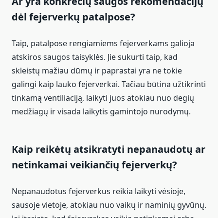
Ar yra konkrečių saugos rekomendacijų
dėl fejerverkų patalpose?
Taip, patalpose rengiamiems fejerverkams galioja
atskiros saugos taisyklės. Jie sukurti taip, kad
skleistų mažiau dūmų ir paprastai yra ne tokie
galingi kaip lauko fejerverkai. Tačiau būtina užtikrinti
tinkamą ventiliaciją, laikyti juos atokiau nuo degių
medžiagų ir visada laikytis gamintojo nurodymų.
Kaip reikėtų atsikratyti nepanaudotų ar
netinkamai veikiančių fejerverkų?
Nepanaudotus fejerverkus reikia laikyti vėsioje,
sausoje vietoje, atokiau nuo vaikų ir naminių gyvūnų.