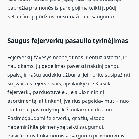
pabrėžia pramonės įsipareigojimą teikti įspūdį
keliančius įspūdžius, nesumažinant saugumo.
Saugus fejerverkų pasaulio tyrinėjimas
Fejerverkų žavesys neabejotinas ir entuziastams, ir
naujokams. Jų gebėjimas paversti naktinį dangų
spalvų ir raštų audeklu užburia. Jei norite susipažinti
su įvairiais fejerverkais, apsilankykite Klasek
fejerverkų parduotuvėje.. Jie siūlo rinktinį
asortimentą, atitinkantį įvairius pageidavimus – nuo
tradicinių pasirodymų iki šiuolaikinio dizaino.
Pasimėgaudami fejerverkų grožiu, visada
nepamirškite pirmenybę teikti saugumui.
Pasirūpinus tinkamomis atsargumo priemonėmis,