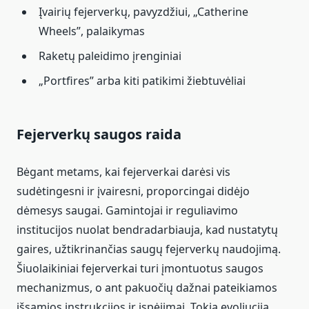
Įvairių fejerverkų, pavyzdžiui, „Catherine
Wheels”, palaikymas
Raketų paleidimo įrenginiai
„Portfires” arba kiti patikimi žiebtuvėliai
Fejerverkų saugos raida
Bėgant metams, kai fejerverkai darėsi vis
sudėtingesni ir įvairesni, proporcingai didėjo
dėmesys saugai. Gamintojai ir reguliavimo
institucijos nuolat bendradarbiauja, kad nustatytų
gaires, užtikrinančias saugų fejerverkų naudojimą.
Šiuolaikiniai fejerverkai turi įmontuotus saugos
mechanizmus, o ant pakuočių dažnai pateikiamos
išsamios instrukcijos ir įspėjimai. Tokia evoliucija