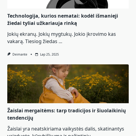
Technologija, kurios nematai: kodėl išmanieji
žiedai tyliai užkariauja rinką
Jokių ekranų. Jokių mygtukų. Jokio įkrovimo kas
vakarą. Tiesiog žiedas
...
Deimante
Lap 25, 2025
Žaislai mergaitėms: tarp tradicijos ir šiuolaikinių
tendencijų
Žaislai yra neatskiriama vaikystės dalis, skatinantys