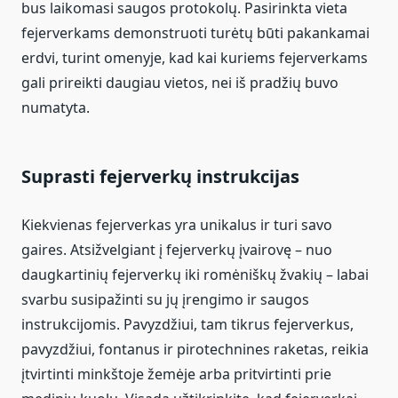
bus laikomasi saugos protokolų. Pasirinkta vieta
fejerverkams demonstruoti turėtų būti pakankamai
erdvi, turint omenyje, kad kai kuriems fejerverkams
gali prireikti daugiau vietos, nei iš pradžių buvo
numatyta.
Suprasti fejerverkų instrukcijas
Kiekvienas fejerverkas yra unikalus ir turi savo
gaires. Atsižvelgiant į fejerverkų įvairovę – nuo
daugkartinių fejerverkų iki romėniškų žvakių – labai
svarbu susipažinti su jų įrengimo ir saugos
instrukcijomis. Pavyzdžiui, tam tikrus fejerverkus,
pavyzdžiui, fontanus ir pirotechnines raketas, reikia
įtvirtinti minkštoje žemėje arba pritvirtinti prie