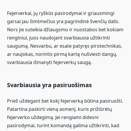
Fejerverkai, jų ryškūs pasirodymai ir griausmingi
garsai jau šimtmečius yra pagrindinė švenčių dalis.
Nors jie suteikia džiaugsmo ir nuostabos bet kokiam
renginiui, juos naudojant svarbiausia užtikrinti
saugumą. Nesvarbu, ar esate patyręs pirotechnikas,
ar naujokas, norintis pirmą kartą nušviesti dangų,
svarbiausia išmanyti fejerverkų saugą.
Svarbiausia yra pasiruošimas
Prieš uždegant bet kokį fejerverką būtina pasiruošti.
Patartina paskirti vieną asmenį, kuris prižiūrėtų
fejerverko uždegimą. Jei rengiami didesni
pasirodymai, turint komandą galima užtikrinti, kad