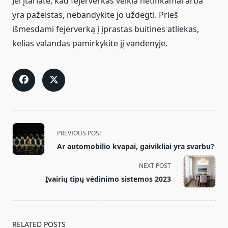
Jei įtariate, kad fejerverkas veikia netinkamai arba
yra pažeistas, nebandykite jo uždegti. Prieš
išmesdami fejerverką į įprastas buitines atliekas,
kelias valandas pamirkykite jį vandenyje.
<span
PREVIOUS POST
class="nav-
Ar automobilio kvapai, gaivikliai yra svarbu?
subtitle
screen-
NEXT POST
reader-
Įvairių tipų vėdinimo sistemos 2023
text">Page</span>
RELATED POSTS