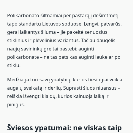
Polikarbonato šiltnamiai per pastarąjį dešimtmetį
tapo standartu Lietuvos soduose. Lengvi, patvarūs,
gerai laikantys šilumą – jie pakeitė senuosius
stiklinius ir plėvelinius variantus. Tačiau daugelis
naujų savininkų greitai pastebi: auginti
polikarbonate – ne tas pats kas auginti lauke ar po
stiklu.
Medžiaga turi savų ypatybių, kurios tiesiogiai veikia
augalų sveikatą ir derlių. Suprasti šiuos niuansus –
reiškia išvengti klaidų, kurios kainuoja laiką ir
pinigus.
Šviesos ypatumai: ne viskas taip