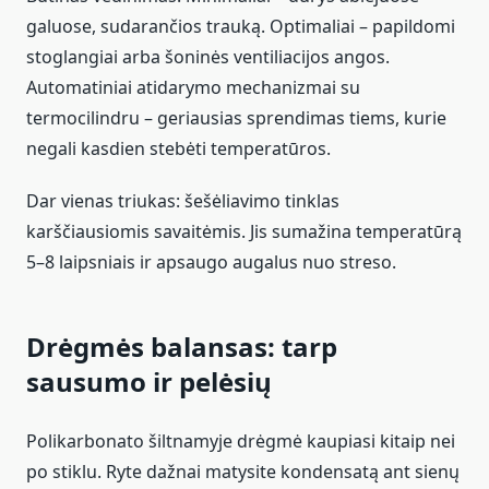
galuose, sudarančios trauką. Optimaliai – papildomi
stoglangiai arba šoninės ventiliacijos angos.
Automatiniai atidarymo mechanizmai su
termocilindru – geriausias sprendimas tiems, kurie
negali kasdien stebėti temperatūros.
Dar vienas triukas: šešėliavimo tinklas
karščiausiomis savaitėmis. Jis sumažina temperatūrą
5–8 laipsniais ir apsaugo augalus nuo streso.
Drėgmės balansas: tarp
sausumo ir pelėsių
Polikarbonato šiltnamyje drėgmė kaupiasi kitaip nei
po stiklu. Ryte dažnai matysite kondensatą ant sienų