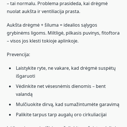
– tai normalu. Problema prasideda, kai drėgmė
nuolat aukšta ir ventiliacija prasta.
Aukšta drėgmė + šiluma = idealios sąlygos
grybinėms ligoms. Miltligė, pilkasis puvinys, fitoftora
– visos jos klesti tokioje aplinkoje.
Prevencija:
Laistykite ryte, ne vakare, kad drėgmė suspėtų
išgaruoti
Vėdinkite net vėsesnėmis dienomis – bent
valandą
Mulčiuokite dirvą, kad sumažintumėte garavimą
Palikite tarpus tarp augalų oro cirkuliacijai