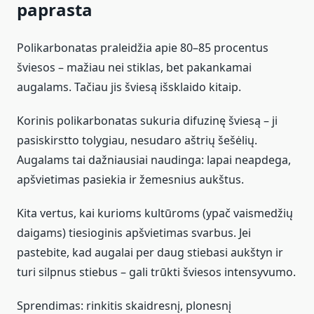
paprasta
Polikarbonatas praleidžia apie 80–85 procentus
šviesos – mažiau nei stiklas, bet pakankamai
augalams. Tačiau jis šviesą išsklaido kitaip.
Korinis polikarbonatas sukuria difuzinę šviesą – ji
pasiskirstto tolygiau, nesudaro aštrių šešėlių.
Augalams tai dažniausiai naudinga: lapai neapdega,
apšvietimas pasiekia ir žemesnius aukštus.
Kita vertus, kai kurioms kultūroms (ypač vaismedžių
daigams) tiesioginis apšvietimas svarbus. Jei
pastebite, kad augalai per daug stiebasi aukštyn ir
turi silpnus stiebus – gali trūkti šviesos intensyvumo.
Sprendimas: rinkitis skaidresnį, plonesnį