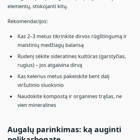
elementų, stokojanti kitų.
Rekomendacijos:
Kas 2–3 metus tikrinkite dirvos rūgštingumą ir
maistinių medžiagų balansą
Rudenį sėkite sideratines kultūras (garstyčias,
rugius) – jos atgaivina dirvą
Kas kelerius metus pakeiskite bent dalį
viršutinio sluoksnio
Naudokite kompostą ir organines trąšas, ne
vien mineralines
Augalų parinkimas: ką auginti
polikarbonate