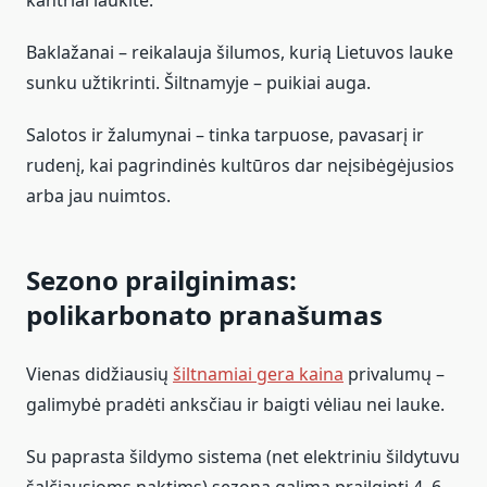
kantriai laukite.
Baklažanai – reikalauja šilumos, kurią Lietuvos lauke
sunku užtikrinti. Šiltnamyje – puikiai auga.
Salotos ir žalumynai – tinka tarpuose, pavasarį ir
rudenį, kai pagrindinės kultūros dar neįsibėgėjusios
arba jau nuimtos.
Sezono prailginimas:
polikarbonato pranašumas
Vienas didžiausių
šiltnamiai gera kaina
privalumų –
galimybė pradėti anksčiau ir baigti vėliau nei lauke.
Su paprasta šildymo sistema (net elektriniu šildytuvu