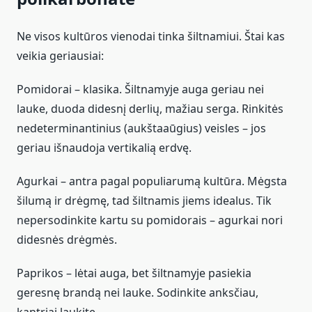
Ne visos kultūros vienodai tinka šiltnamiui. Štai kas
veikia geriausiai:
Pomidorai – klasika. Šiltnamyje auga geriau nei
lauke, duoda didesnį derlių, mažiau serga. Rinkitės
nedeterminantinius (aukštaaūgius) veisles – jos
geriau išnaudoja vertikalią erdvę.
Agurkai – antra pagal populiarumą kultūra. Mėgsta
šilumą ir drėgmę, tad šiltnamis jiems idealus. Tik
nepersodinkite kartu su pomidorais – agurkai nori
didesnės drėgmės.
Paprikos – lėtai auga, bet šiltnamyje pasiekia
geresnę brandą nei lauke. Sodinkite anksčiau,