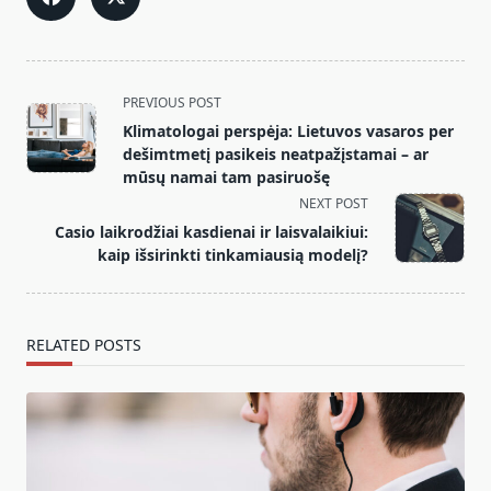
<span
PREVIOUS POST
class="nav-
​​Klimatologai perspėja: Lietuvos vasaros per
subtitle
dešimtmetį pasikeis neatpažįstamai – ar
screen-
mūsų namai tam pasiruošę
reader-
NEXT POST
text">Page</span>
Casio laikrodžiai kasdienai ir laisvalaikiui:
kaip išsirinkti tinkamiausią modelį?
RELATED POSTS