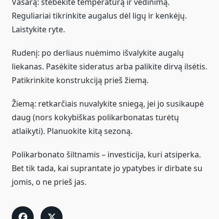
Vasarą: stebėkite temperatūrą ir vėdinimą.
Reguliariai tikrinkite augalus dėl ligų ir kenkėjų.
Laistykite ryte.
Rudenį: po derliaus nuėmimo išvalykite augalų
liekanas. Pasėkite sideratus arba palikite dirvą ilsėtis.
Patikrinkite konstrukciją prieš žiemą.
Žiemą: retkarčiais nuvalykite sniegą, jei jo susikaupė
daug (nors kokybiškas polikarbonatas turėtų
atlaikyti). Planuokite kitą sezoną.
Polikarbonato šiltnamis – investicija, kuri atsiperka.
Bet tik tada, kai suprantate jo ypatybes ir dirbate su
jomis, o ne prieš jas.