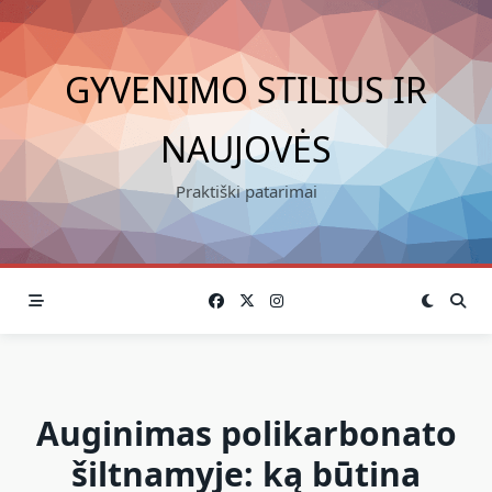
Skip
to
content
GYVENIMO STILIUS IR
NAUJOVĖS
Praktiški patarimai
Auginimas polikarbonato
šiltnamyje: ką būtina