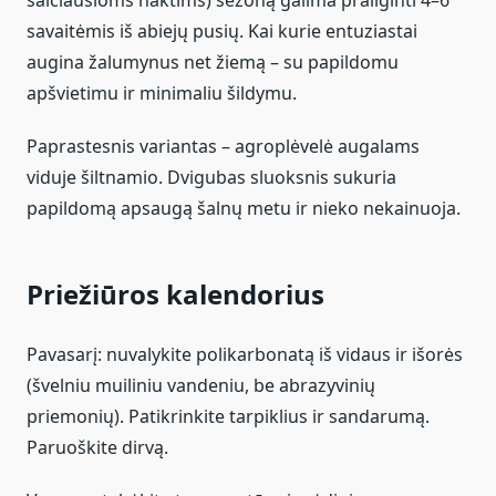
šalčiausioms naktims) sezoną galima prailginti 4–6
savaitėmis iš abiejų pusių. Kai kurie entuziastai
augina žalumynus net žiemą – su papildomu
apšvietimu ir minimaliu šildymu.
Paprastesnis variantas – agroplėvelė augalams
viduje šiltnamio. Dvigubas sluoksnis sukuria
papildomą apsaugą šalnų metu ir nieko nekainuoja.
Priežiūros kalendorius
Pavasarį: nuvalykite polikarbonatą iš vidaus ir išorės
(švelniu muiliniu vandeniu, be abrazyvinių
priemonių). Patikrinkite tarpiklius ir sandarumą.
Paruoškite dirvą.