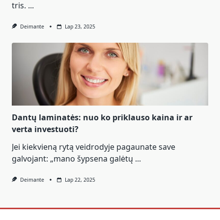
tris.
...
Deimante
Lap 23, 2025
Dantų laminatės: nuo ko priklauso kaina ir ar
verta investuoti?
Jei kiekvieną rytą veidrodyje pagaunate save
galvojant: „mano šypsena galėtų
...
Deimante
Lap 22, 2025