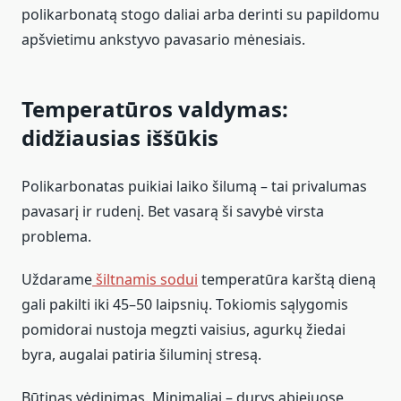
polikarbonatą stogo daliai arba derinti su papildomu
apšvietimu ankstyvo pavasario mėnesiais.
Temperatūros valdymas:
didžiausias iššūkis
Polikarbonatas puikiai laiko šilumą – tai privalumas
pavasarį ir rudenį. Bet vasarą ši savybė virsta
problema.
Uždarame
šiltnamis sodui
temperatūra karštą dieną
gali pakilti iki 45–50 laipsnių. Tokiomis sąlygomis
pomidorai nustoja megzti vaisius, agurkų žiedai
byra, augalai patiria šiluminį stresą.
Būtinas vėdinimas. Minimaliai – durys abiejuose