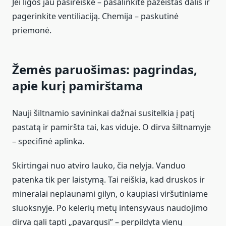
Jei ligos jau pasireiškė – pašalinkite pažeistas dalis ir
pagerinkite ventiliaciją. Chemija – paskutinė
priemonė.
Žemės paruošimas: pagrindas,
apie kurį pamirštama
Nauji šiltnamio savininkai dažnai susitelkia į patį
pastatą ir pamiršta tai, kas viduje. O dirva šiltnamyje
– specifinė aplinka.
Skirtingai nuo atviro lauko, čia nelyja. Vanduo
patenka tik per laistymą. Tai reiškia, kad druskos ir
mineralai neplaunami gilyn, o kaupiasi viršutiniame
sluoksnyje. Po kelerių metų intensyvaus naudojimo
dirva gali tapti „pavargusi” – perpildyta vienų