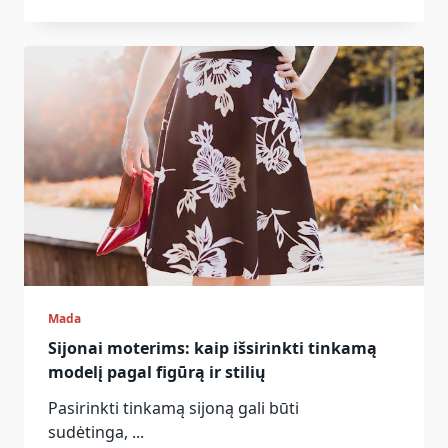
Mada
Sijonai moterims: kaip išsirinkti tinkamą
modelį pagal figūrą ir stilių
Pasirinkti tinkamą sijoną gali būti
sudėtinga,
...