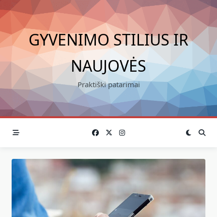
Skip
to
content
GYVENIMO STILIUS IR
NAUJOVĖS
Praktiški patarimai